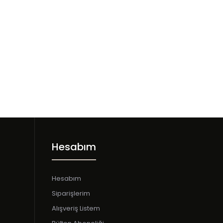
Hesabım
Hesabım
Siparişlerim
Alışveriş Listem