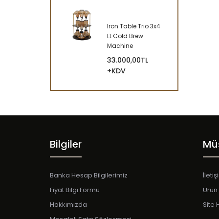
Iron Table Trio 3x4
Lt Cold Brew
Machine
33.000,00TL
+KDV
Bilgiler
Müş
Banka Hesap Bilgilerimiz
İleti
Fiyat Bilgi Formu
Ürün 
Hakkımızda
Site 