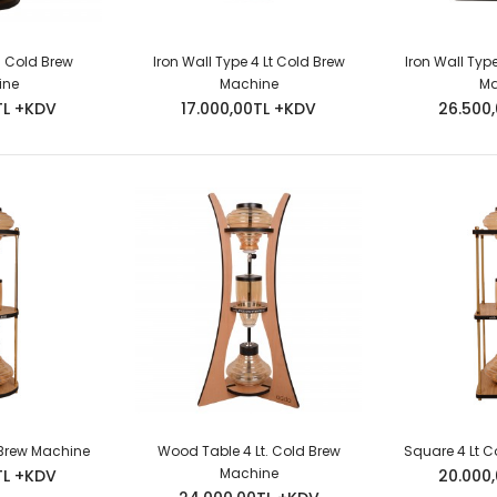
t. Cold Brew
Iron Wall Type 4 Lt Cold Brew
Iron Wall Typ
ine
Machine
Ma
TL +KDV
17.000,00TL +KDV
26.500
d Brew Machine
Wood Table 4 Lt. Cold Brew
Square 4 Lt 
Machine
TL +KDV
20.000