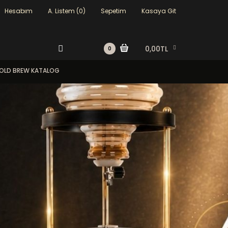
Hesabım
A. Listem (0)
Sepetim
Kasaya Git
0,00TL
0
OLD BREW KATALOG