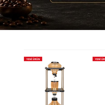
YENİ ÜRÜN
YENİ Ü