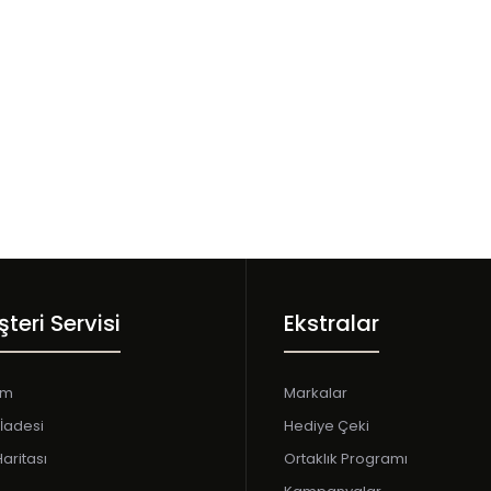
teri Servisi
Ekstralar
şim
Markalar
İadesi
Hediye Çeki
Haritası
Ortaklık Programı