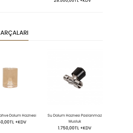
28.500,00TL +KDV
PARÇALARI
 Kahve Dolum Haznesi
Su Dolum Haznesi Paslanmaz
Demleme
Musluk
Y
50,00TL +KDV
1.750,00TL +KDV
1.80