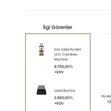
İlgi Görenler
Iron Table Pro Mini
1,3 Lt. Cold Brew
Machine
8.750,00TL
+KDV
oddo Box Eco
Pro M
3.800,00TL
1.
+KDV