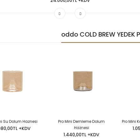
24.000,00TL +KDV
oddo COLD BREW YEDEK 
ini Su Dolum Haznesi
Pro Mini Demleme Dolum
Pro Mini
Haznesi
080,00TL +KDV
1.0
1.440,00TL +KDV