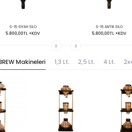
S-15 SİYAH SİLO
S-15 ANTİK SİLO
5.800,00TL +KDV
5.800,00TL +KDV
REW Makineleri
1,3 Lt.
2,5 Lt.
4 Lt.
2x4