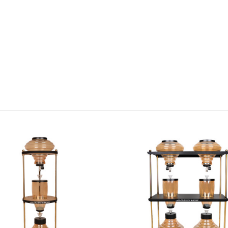
Circle 2,5 Lt. Cold Brew Machine
Ürün De Monte 
17.850,00TL
Mevcuttur.FİYA