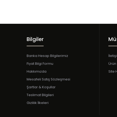
Bilgiler
Müş
Banka Hesap Bilgilerimiz
İleti
Fiyat Bilgi Formu
Ürün 
Hakkımızda
Site 
Mesafeli Satış Sözleşmesi
Şartlar & Koşullar
Teslimat Bilgileri
Gizlilik İlkeleri
YENİ ÜRÜN