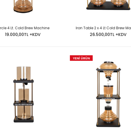
rcle 4 Lt. Cold Brew Machine
Iron Table 2 x 4 Lt Cold Brew M
19.000,00TL +KDV
26.500,00TL +KDV
YENİ ÜRÜN
Circle 4 Lt. Cold Brew Machine
Ürün De Monte 
19.000,00TL
Mevcuttur.FİYA