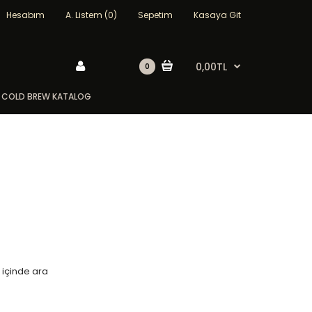
Hesabım
A. Listem (0)
Sepetim
Kasaya Git
0,00TL
0
COLD BREW KATALOG
r içinde ara