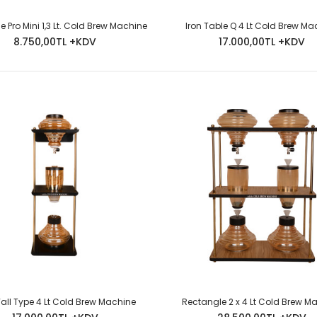
e Pro Mini 1,3 Lt. Cold Brew Machine
Iron Table Q 4 Lt Cold Brew Ma
8.750,00TL +KDV
17.000,00TL +KDV
Iron Table 2 x 4 Lt Cold Brew Machine
Ürün De Monte 
26.500,00TL
Mevcuttur.İYAT
Iron Table 2,5 Lt Cold Brew Machine
Wall Type 4 Lt Cold Brew Machine
Rectangle 2 x 4 Lt Cold Brew M
Ürün De Monte 
13.500,00TL