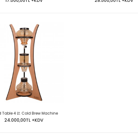
17.000,00TL +KDV
28.500,00TL +KDV
Mevcuttur.İYAT
Iron Table 4 Lt. Cold Brew Machine
Ürün De Monte 
16.000,00TL
Mevcuttur.İYAT
Table 4 Lt. Cold Brew Machine
24.000,00TL +KDV