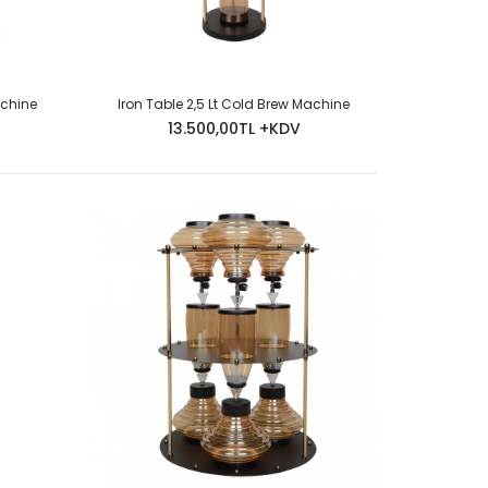
achine
Iron Table 2,5 Lt Cold Brew Machine
13.500,00TL +KDV
Olarak Gönderilir. Bütün Bağlantı Aparatları Paket İçinde
T SORUNUZ..