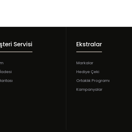
teri Servisi
Ekstralar
Iron Table Pro Mini 1,3 Lt. Cold Brew Machine
Ürün De Monte 
8.750,00TL
şim
Markalar
Mevcuttur.İYAT
İadesi
Hediye Çeki
Haritası
Ortaklık Programı
Kampanyalar