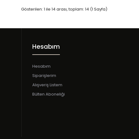
Gösterilen: 1 ile 14 arası, toplam: 14 (1 Sayfa)
Hesabım
Olarak Gönderilir.Bütün Bağlantı Aparatları Paket İçinde
Hesabım
 SORUNUZ..
Siparişlerim
Alışveriş Listem
Bülten Aboneliği