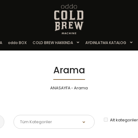
A
oddo BOX
COLD BREW HAKKINDA
AYDINLATMA KATALOG
Arama
ANASAYFA
Arama
Alt kategorile