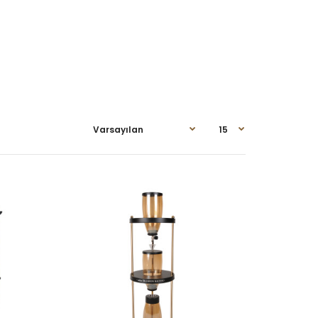
Olarak Gönderilir.Bütün Bağlantı Aparatları Paket İçinde
T SORUNUZ..