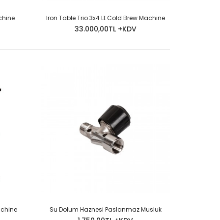
chine
Iron Table Trio 3x4 Lt Cold Brew Machine
33.000,00TL +KDV
Olarak Gönderilir.Bütün Bağlantı Aparatları Paket İçinde
 SORUNUZ..
achine
Su Dolum Haznesi Paslanmaz Musluk
Olarak Gönderilir.Bütün Bağlantı Aparatları Paket İçinde