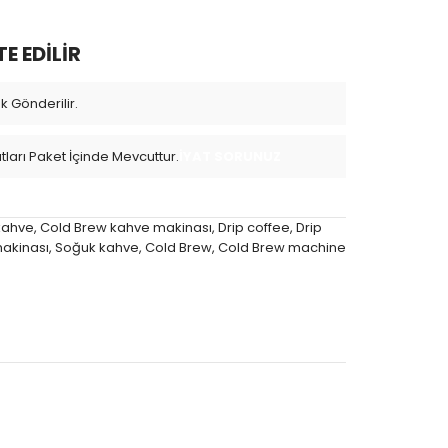
 EDİLİR
 Gönderilir.
tları Paket İçinde Mevcuttur.
İYAT SORUNUZ
kahve
,
Cold Brew kahve makinası
,
Drip coffee
,
Drip
akinası
,
Soğuk kahve
,
Cold Brew
,
Cold Brew machine