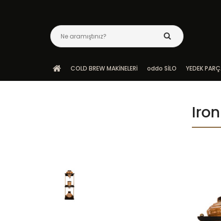
COLD BREW MAKİNELERİ
oddo SİLO
YEDEK PARÇ
Iro