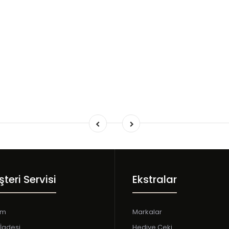
teri Servisi
Ekstralar
şim
Markalar
İadesi
Hediye Çeki