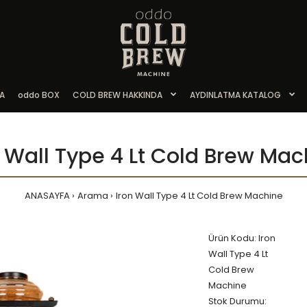
A
oddo BOX
COLD BREW HAKKINDA
AYDINLATMA KATALOG
n Wall Type 4 Lt Cold Brew Mac
ANASAYFA
Arama
Iron Wall Type 4 Lt Cold Brew Machine
Ürün Kodu: Iron
Wall Type 4 Lt
Cold Brew
Machine
Stok Durumu: