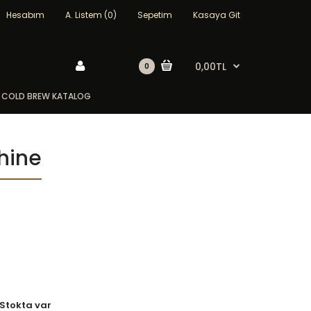
Hesabım
A. Listem (0)
Sepetim
Kasaya Git
0,00TL
0
COLD BREW KATALOG
hine
Stokta var