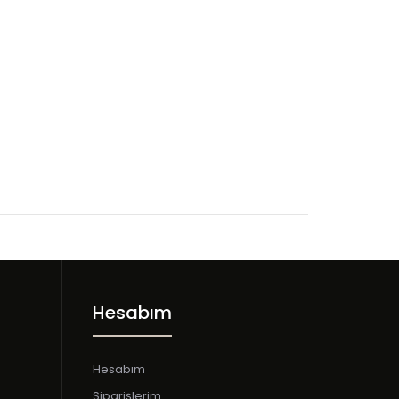
Hesabım
Hesabım
Siparişlerim